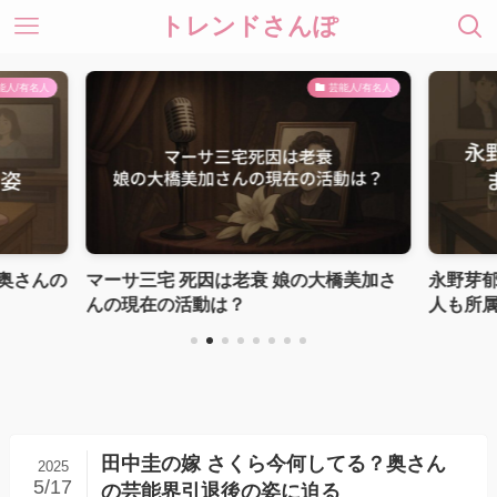
トレンドさんぽ
能人/有名人
芸能人/有名人
奥さんの
マーサ三宅 死因は老衰 娘の大橋美加さ
永野芽
んの現在の活動は？
人も所
田中圭の嫁 さくら今何してる？奥さん
2025
5/17
の芸能界引退後の姿に迫る