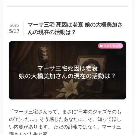
マーサ三宅 死因は老衰 娘の大橋美加さ
2025
5/17
んの現在の活動は？
芸能人/有名人
「マーサ三宅さんって、まさに“日本のジャズそのも
の”だった…」そう感じたあなたにこそ、知ってほし
い内容があります。 ただの訃報ではなく、マーサ三
宅さんの人生と家...