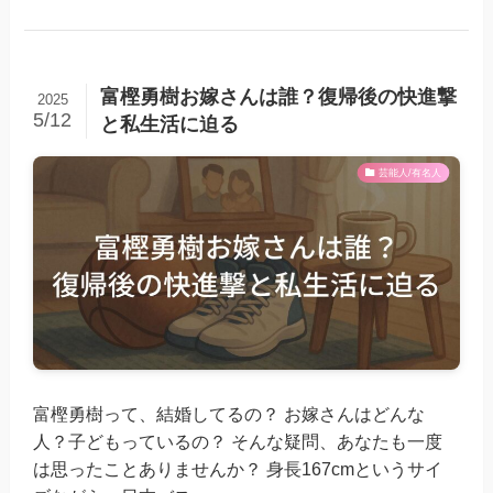
富樫勇樹お嫁さんは誰？復帰後の快進撃
2025
5/12
と私生活に迫る
芸能人/有名人
富樫勇樹って、結婚してるの？ お嫁さんはどんな
人？子どもっているの？ そんな疑問、あなたも一度
は思ったことありませんか？ 身長167cmというサイ