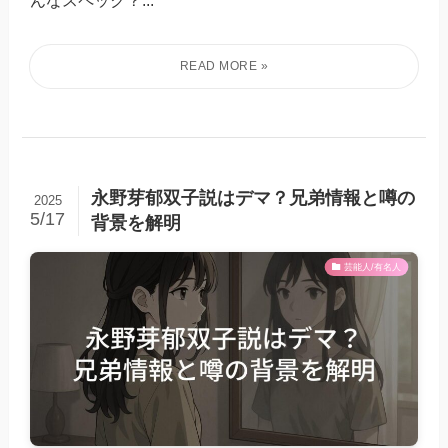
んなスペック？...
永野芽郁双子説はデマ？兄弟情報と噂の
2025
5/17
背景を解明
芸能人/有名人