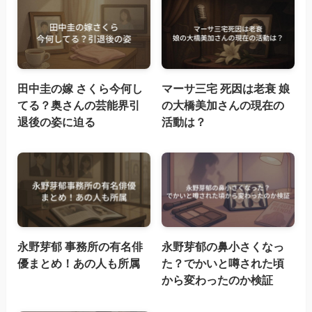
田中圭の嫁 さくら今何し
マーサ三宅 死因は老衰 娘
てる？奥さんの芸能界引
の大橋美加さんの現在の
退後の姿に迫る
活動は？
永野芽郁 事務所の有名俳
永野芽郁の鼻小さくなっ
優まとめ！あの人も所属
た？でかいと噂された頃
から変わったのか検証