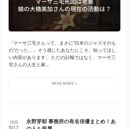
「マーサ三宅さんって、まさに“日本のジャズそのも
の”だった…」そう感じたあなたにこそ、知ってほし
い内容があります。 ただの訃報ではなく、マーサ三
宅さんの人生と家...
永野芽郁 事務所の有名俳優まとめ！あ
2025
5/17
の人も所属