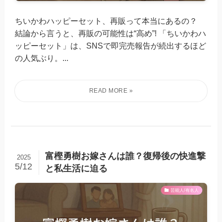
ちいかわハッピーセット、再販って本当にあるの？
結論から言うと、再販の可能性は“高め”! 「ちいかわハ
ッピーセット」は、SNSで即完売報告が続出するほど
の人気ぶり。...
富樫勇樹お嫁さんは誰？復帰後の快進撃
2025
5/12
と私生活に迫る
芸能人/有名人