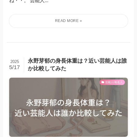
ね・・。 芸能人...
永野芽郁の身長体重は？近い芸能人は誰
2025
5/17
か比較してみた
芸能人/有名人