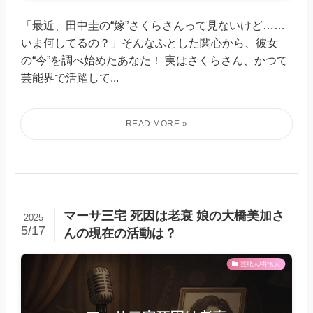
「最近、田中圭の“嫁”さくらさんって見ないけど……
いま何してるの？」そんなふとした関心から、彼女
の“今”を調べ始めたあなた！ 実はさくらさん、かつて
芸能界で活躍して...
マーサ三宅 死因は老衰 娘の大橋美加さ
2025
5/17
んの現在の活動は？
芸能人/有名人