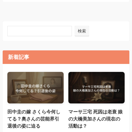
検索
新着記事
田中圭の嫁 さくら今何し
マーサ三宅 死因は老衰 娘
てる？奥さんの芸能界引
の大橋美加さんの現在の
退後の姿に迫る
活動は？