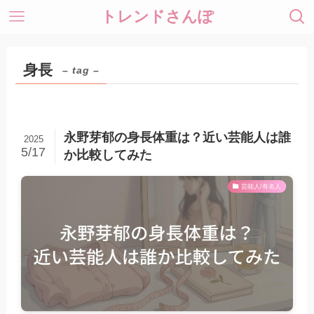
トレンドさんぽ
身長
– tag –
永野芽郁の身長体重は？近い芸能人は誰
2025
5/17
か比較してみた
芸能人/有名人