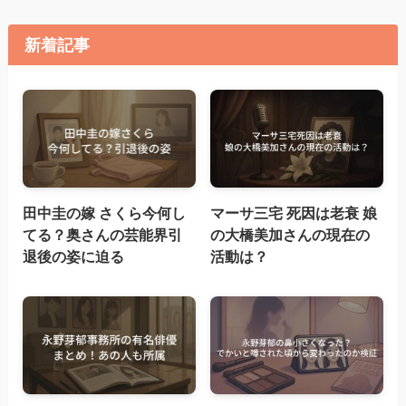
新着記事
田中圭の嫁 さくら今何し
マーサ三宅 死因は老衰 娘
てる？奥さんの芸能界引
の大橋美加さんの現在の
退後の姿に迫る
活動は？