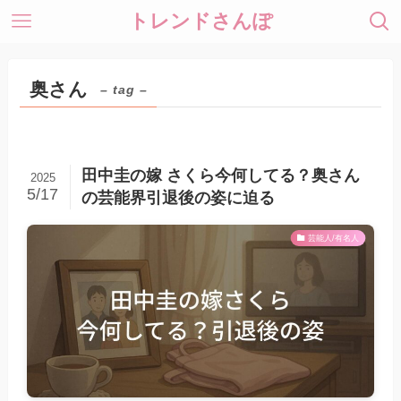
トレンドさんぽ
奥さん
– tag –
田中圭の嫁 さくら今何してる？奥さん
2025
5/17
の芸能界引退後の姿に迫る
芸能人/有名人